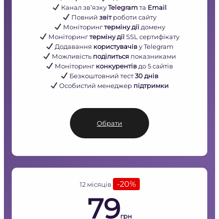
Канал звʼязку
Telegram
та
Email
Повний
звіт
роботи сайту
Моніторинг
терміну дії
домену
Моніторинг
терміну дії
SSL сертифікату
Додавання
користувачів
у Telegram
Можливість
поділиться
показниками
Моніторинг
конкурентів
до 5 сайтів
Безкоштовний тест
30 днів
Особистий менеджер
підтримки
Обрати
-20%
12 місяців
79
грн