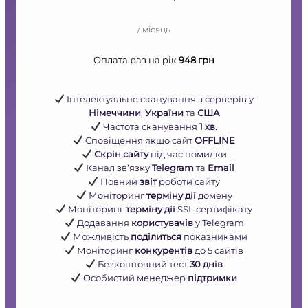
/ місяць
Оплата раз на рік
948 грн
Інтелектуальне сканування з серверів у
Німеччини
,
України
та
США
Частота сканування
1 хв.
Сповіщення якщо сайт
OFFLINE
Скрін сайту
під час помилки
Канал звʼязку
Telegram
та
Email
Повний
звіт
роботи сайту
Моніторинг
терміну дії
домену
Моніторинг
терміну дії
SSL сертифікату
Додавання
користувачів
у Telegram
Можливість
поділиться
показниками
Моніторинг
конкурентів
до 5 сайтів
Безкоштовний тест
30 днів
Особистий менеджер
підтримки