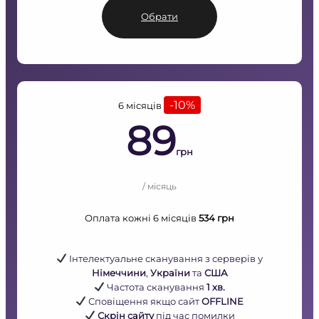
Обрати
-10%
6 місяців
89
грн
/ місяць
Оплата кожні 6 місяців
534 грн
Інтелектуальне сканування з серверів у
Німеччини
,
України
та
США
Частота сканування
1 хв.
Сповіщення якщо сайт
OFFLINE
Скрін сайту
під час помилки