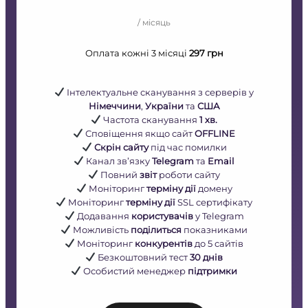
/ місяць
Оплата кожні 3 місяці
297 грн
Інтелектуальне сканування з серверів у
Німеччини
,
України
та
США
Частота сканування
1 хв.
Сповіщення якщо сайт
OFFLINE
Скрін сайту
під час помилки
Канал звʼязку
Telegram
та
Email
Повний
звіт
роботи сайту
Моніторинг
терміну дії
домену
Моніторинг
терміну дії
SSL сертифікату
Додавання
користувачів
у Telegram
Можливість
поділиться
показниками
Моніторинг
конкурентів
до 5 сайтів
Безкоштовний тест
30 днів
Особистий менеджер
підтримки