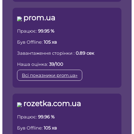
prom.ua
Працює:
99.95 %
Був Offline:
105 хв
Завантаження сторінки :
0.89 сек
Наша оцінка:
39/100
Всі показники prom.ua»
rozetka.com.ua
Працює:
99.96 %
Був Offline:
105 хв