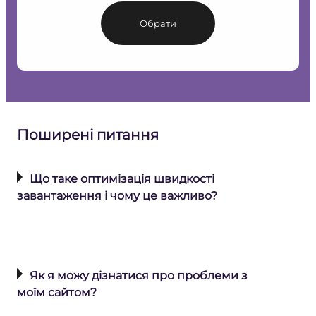
Обрати
Поширені питання
Що таке оптимізація швидкості
завантаження і чому це важливо?
Оптимізація швидкості
завантаження сайту допомагає
покращити загальний досвід
Як я можу дізнатися про проблеми з
користувачів. Це забезпечує швидке
моїм сайтом?
завантаження сторінок і запобігає