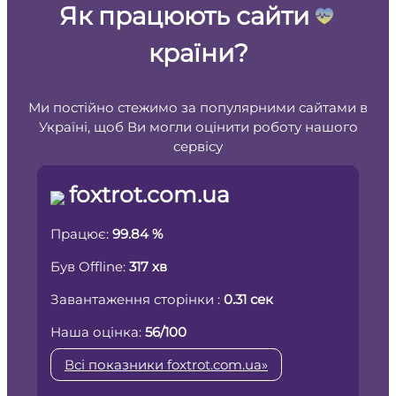
Як працюють сайти
країни?
Ми постійно стежимо за популярними сайтами в
Україні, щоб Ви могли оцінити роботу нашого
сервісу
foxtrot.com.ua
Працює:
99.84 %
Був Offline:
317 хв
Завантаження сторінки :
0.31 сек
Наша оцінка:
56/100
Всі показники foxtrot.com.ua»