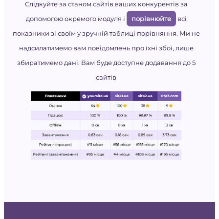
Слідкуйте за станом сайтів ваших конкурентів за
допомогою окремого модуля і
порівнюйте
всі
показники зі своїм у зручній таблиці порівняння. Ми не
надсилатимемо вам повідомлень про їхні збої, лише
збиратимемо дані. Вам буде доступне додавання до 5
сайтів