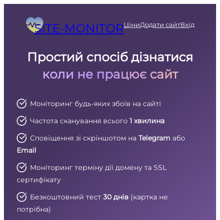
Перейти
до
Ціни
Додати сайт
Вхід
SITE-MONITOR
вмісту
Простий спосіб дізнатися
коли не працює сайт
Моніторинг будь-яких збоїв на сайті
Частота сканування всього
1 хвилина
Сповіщення зі скріншотом на
Telegram
або
Email
Моніторинг терміну дії домену та SSL
сертифікату
Безкоштовний тест
30 днів
(картка не
потрібна)